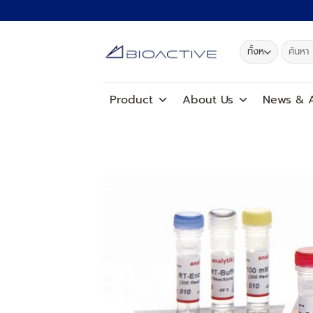
ข้าม
ไป
ยัง
ค้นหา:
เนื้อหา
Product
About Us
News
&
A