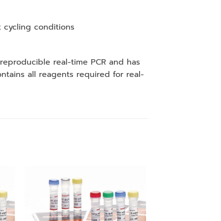
 cycling conditions
 reproducible real-time PCR and has
ains all reagents required for real-
 to
Add to
ist
wishlist