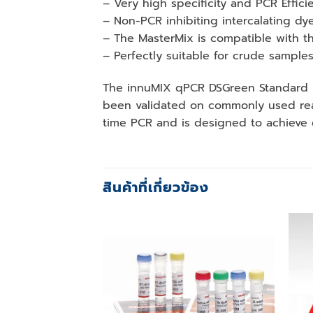
– Very high specificity and PCR Effici
– Non-PCR inhibiting intercalating dy
– The MasterMix is compatible with th
– Perfectly suitable for crude sample
The innuMIX qPCR DSGreen Standard is
been validated on commonly used real
time PCR and is designed to achieve e
สินค้าที่เกี่ยวข้อง
Add to
wishlist