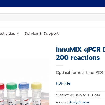
ctivities
Service
&
Support
innuMIX qPCR 
200 reactions
Add to
wishlist
Optimal for real-time PCR 
PDF File
รหัสสินค้า:
ANL845-AS-1320200
หมวดหมู่:
Analytik Jena