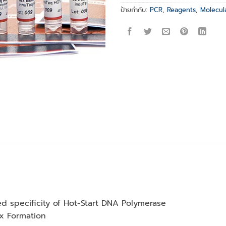
ป้ายกำกับ:
PCR
,
Reagents
,
Molecula
d specificity of Hot-Start DNA Polymerase
2x Formation