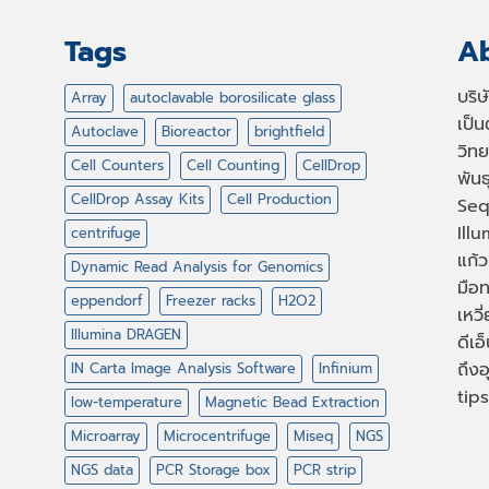
Tags
Ab
บริ
Array
autoclavable borosilicate glass
เป็
Autoclave
Bioreactor
brightfield
วิทย
Cell Counters
Cell Counting
CellDrop
พัน
CellDrop Assay Kits
Cell Production
Seq
Illu
centrifuge
แก้ว
Dynamic Read Analysis for Genomics
มือท
eppendorf
Freezer racks
H2O2
เหวี
Illumina DRAGEN
ดีเอ
ถึงอ
IN Carta Image Analysis Software
Infinium
tips
low-temperature
Magnetic Bead Extraction
Microarray
Microcentrifuge
Miseq
NGS
NGS data
PCR Storage box
PCR strip