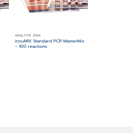
ANALYTIK JENA
ANALYTIK JENA
innuMIX Standard PCR MasterMix
innuMIX qPCR DSG
– 100 reactions
– 100 reactions