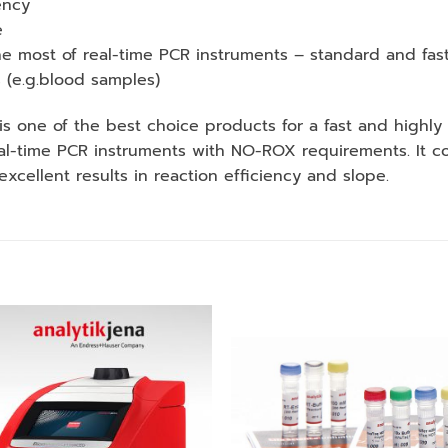
ency
e
e most of real-time PCR instruments – standard and fast
s (e.g.blood samples)
 one of the best choice products for a fast and highly
-time PCR instruments with NO-ROX requirements. It cont
xcellent results in reaction efficiency and slope.
Add to
Add
wishlist
wishl