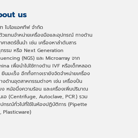
out us
ษัท ไบโอแอคทีฟ จำกัด
นตัวแทนจำหน่ายเครื่องมือและอุปกรณ์ ทางด้าน
าศาสตร์ชั้นนำ เช่น เครื่องหาลำดับสาร
ธุกรรม หรือ
Next Generation
uencing (NGS)
และ
Microarray
จาก
mina เพื่อนำไปใช้ทางด้าน
IVF
หรือเด็กหลอด
 ยีนมะเร็ง อีกทั้งทางเรายังจัดจำหน่ายเครื่อง
างด้านอุตสาหกรรมต่างๆ เช่น เครื่องปั่น
่ยง หม้อนึ่งความร้อน และเครื่องเพิ่มปริมาณ
็นเอ
(Centrifuge, Autoclave, PCR.)
รวม
ุปกรณ์ทั่วไปที่ใช้ในห้องปฏิบัติการ
(Pipette
, Plasticware)