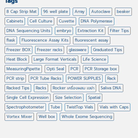
Tags
8 Cap Strip Mat
96 well plate
Array
Autoclave
beaker
Cabinets
Cell Culture
Cuvette
DNA Polymerase
DNA Sequencing Units
embryo
Extraction Kit
Filter Tips
flask
Fluorescence Assay Kits
fluorescent assay
Freezer BOX
Freezer racks
glassware
Graduated Tips
Heat Block
Large Format Verticals
Life Science
MeasuringPipette
Opti Seal
PCR
PCR Storage box
PCR strip
PCR Tube Racks
POWER SUPPLIES
Rack
Racked Tips
Racks
Rocker เครื่องผสม เขย่า
Saliva DNA
Single Cell Expression
Size Selection
Spatial
Spectrophotometer
Tube
TwistTop Vials
Vials with Caps
Vortex Mixer
Well box
Whole Exome Sequencing