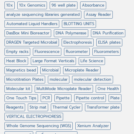
10x
10x Genomics
96 well plate
Absorbance
analyze sequencing libraries generated
Assay Reader
Automated Liquid Handlers
BLOTTING UNITS
DasBox Mini Bioreactor
DNA Polymerase
DNA Purification
DRAGEN Targeted Microbial
Electrophoresis
ELISA plates
Empty racks
Fluorescence
fluorometer
Fluorometers
Heat Block
Large Format Verticals
Life Science
Magnetics bead
Microbial
Microplate Reader
Microtitration Plates
molecular
molecular detection
Molecular kit
MultiMode Microplate Reader
One Health
One Touch Tips
PCR
Pipette
Pipette control
Plate
Reagents
Strip mat
Thermal Cycler
Transformer plate
VERTICAL ELECTROPHORESIS
Whole Genome Sequencing (WGS)
Xenium Analyzer