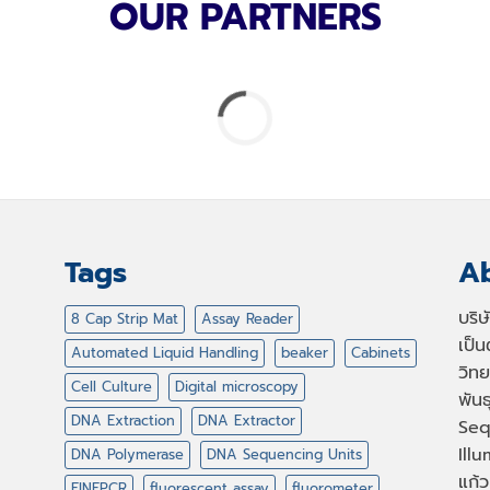
OUR PARTNERS
Tags
Ab
บริ
8 Cap Strip Mat
Assay Reader
เป็
Automated Liquid Handling
beaker
Cabinets
วิทย
Cell Culture
Digital microscopy
พัน
DNA Extraction
DNA Extractor
Seq
Illu
DNA Polymerase
DNA Sequencing Units
แก้ว
FINEPCR
fluorescent assay
fluorometer