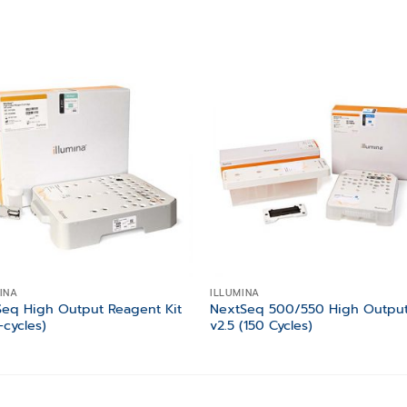
Add to
Add
wishlist
wishl
INA
ILLUMINA
Seq High Output Reagent Kit
NextSeq 500/550 High Output
-cycles)
v2.5 (150 Cycles)