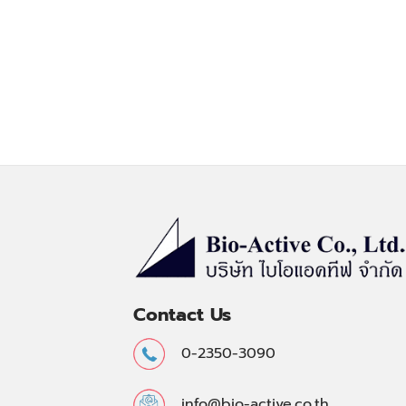
Contact Us
0-2350-3090
info@bio-active.co.th