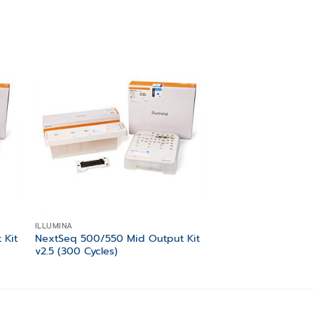
 to
Add to
ist
wishlist
ILLUMINA
ILLUMINA
 Kit
NextSeq 500/550 Mid Output Kit
iSeq 100 i1 Reagen
v2.5 (300 Cycles)