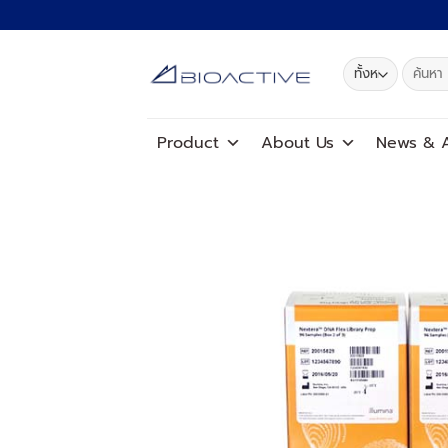
ข้าม
ไป
ยัง
ค้นหา:
เนื้อหา
Product
About Us
News
&
A