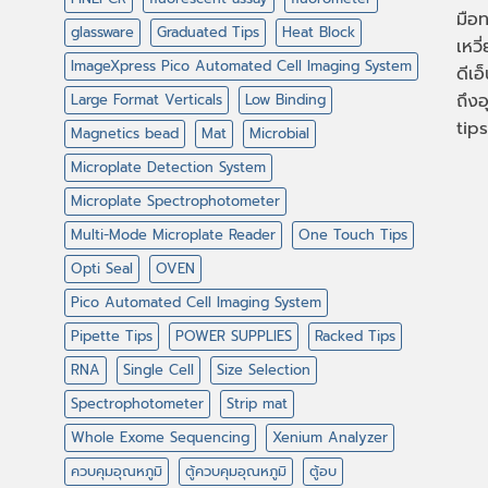
มือท
glassware
Graduated Tips
Heat Block
เหวี
ImageXpress Pico Automated Cell Imaging System
ดีเอ
ถึงอ
Large Format Verticals
Low Binding
tips
Magnetics bead
Mat
Microbial
Microplate Detection System
Microplate Spectrophotometer
Multi-Mode Microplate Reader
One Touch Tips
Opti Seal
OVEN
Pico Automated Cell Imaging System
Pipette Tips
POWER SUPPLIES
Racked Tips
RNA
Single Cell
Size Selection
Spectrophotometer
Strip mat
Whole Exome Sequencing
Xenium Analyzer
ควบคุมอุณหภูมิ
ตู้ควบคุมอุณหภูมิ
ตู้อบ