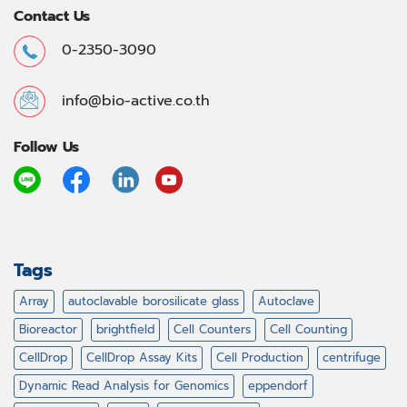
Contact Us
0-2350-3090
info@bio-active.co.th
Follow Us
Tags
Array
autoclavable borosilicate glass
Autoclave
Bioreactor
brightfield
Cell Counters
Cell Counting
CellDrop
CellDrop Assay Kits
Cell Production
centrifuge
Dynamic Read Analysis for Genomics
eppendorf