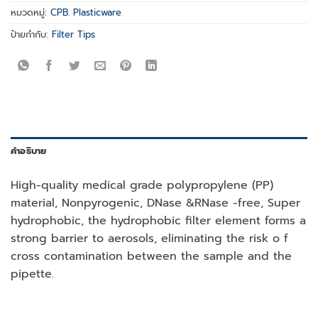
หมวดหมู่:
CPB. Plasticware
ป้ายกำกับ:
Filter Tips
คำอธิบาย
High-quality medical grade polypropylene (PP)
material, Nonpyrogenic, DNase &RNase -free, Super
hydrophobic, the hydrophobic filter element forms a
strong barrier to aerosols, eliminating the risk o f
cross contamination between the sample and the
pipette.