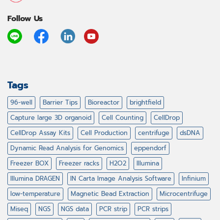
Follow Us
Tags
96-well
Barrier Tips
Bioreactor
brightfield
Capture large 3D organoid
Cell Counting
CellDrop
CellDrop Assay Kits
Cell Production
centrifuge
dsDNA
Dynamic Read Analysis for Genomics
eppendorf
Freezer BOX
Freezer racks
H2O2
Illumina
Illumina DRAGEN
IN Carta Image Analysis Software
Infinium
low-temperature
Magnetic Bead Extraction
Microcentrifuge
Miseq
NGS
NGS data
PCR strip
PCR strips