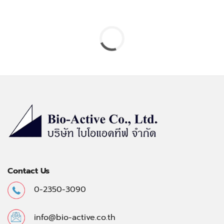
Contact Us
0-2350-3090
info@bio-active.co.th