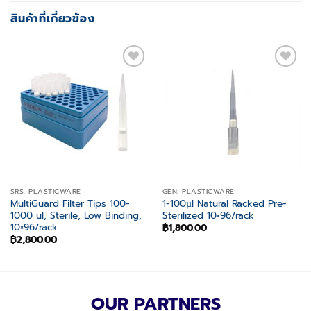
สินค้าที่เกี่ยวข้อง
Add to
Add to
wishlist
wishlist
SRS. PLASTICWARE
GEN. PLASTICWARE
MultiGuard Filter Tips 100-
1-100µl Natural Racked Pre-
1000 ul, Sterile, Low Binding,
Sterilized 10×96/rack
10×96/rack
฿
1,800.00
฿
2,800.00
OUR PARTNERS