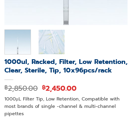
1000ul, Racked, Filter, Low Retention,
Clear, Sterile, Tip, 10x96pcs/rack
Original
Current
2,850.00
2,450.00
฿
฿
price
price
1000μL Filter Tip, Low Retention, Compatible with
was:
is:
most brands of single -channel & multi-channel
฿2,850.00.
฿2,450.00.
pipettes