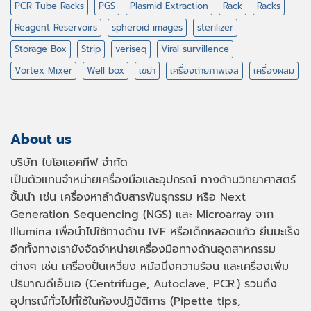
PCR Tube Racks
PGS
Plasmid Extraction
Rack
Racks
Reagent Reservoirs
spheroid images
sterilizer
Storage Box
Strip
veriseq
Viral survillence
Vortex Mixer
Well box
เขย่า
เครื่องถ่ายภาพเจล
เครื่องผสม
About us
บริษัท ไบโอแอคทีฟ จำกัด
เป็นตัวแทนจำหน่ายเครื่องมือและอุปกรณ์ ทางด้านวิทยาศาสตร์
ชั้นนำ เช่น เครื่องหาลำดับสารพันธุกรรม หรือ
Next
Generation Sequencing (NGS)
และ
Microarray
จาก
Illumina เพื่อนำไปใช้ทางด้าน
IVF
หรือเด็กหลอดแก้ว ยีนมะเร็ง
อีกทั้งทางเรายังจัดจำหน่ายเครื่องมือทางด้านอุตสาหกรรม
ต่างๆ เช่น เครื่องปั่นเหวี่ยง หม้อนึ่งความร้อน และเครื่องเพิ่ม
ปริมาณดีเอ็นเอ
(Centrifuge, Autoclave, PCR.)
รวมถึง
อุปกรณ์ทั่วไปที่ใช้ในห้องปฏิบัติการ
(Pipette tips,