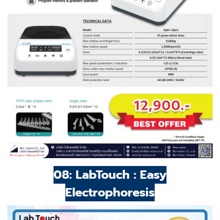
08: LabTouch : Easy
Electrophoresis