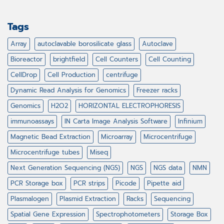
Tags
Array
autoclavable borosilicate glass
Autoclave
Bioreactor
brightfield
Cell Counters
Cell Counting
CellDrop
Cell Production
centrifuge
Dynamic Read Analysis for Genomics
Freezer racks
Genomics
H2O2
HORIZONTAL ELECTROPHORESIS
immunoassays
IN Carta Image Analysis Software
Infinium
Magnetic Bead Extraction
Microarray
Microcentrifuge
Microcentrifuge tubes
Miseq
Next Generation Sequencing (NGS)
NGS
NGS data
NMN
PCR Storage box
PCR strips
Picode
Pipette aid
Plasmalogen
Plasmid Extraction
Racks
Sequencing
Spatial Gene Expression
Spectrophotometers
Storage Box