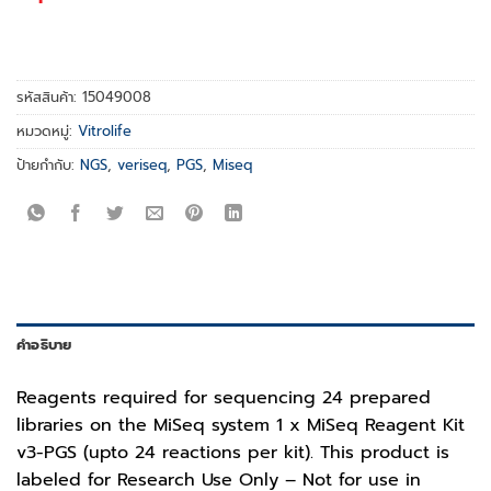
รหัสสินค้า:
15049008
หมวดหมู่:
Vitrolife
ป้ายกำกับ:
NGS
,
veriseq
,
PGS
,
Miseq
คำอธิบาย
Reagents required for sequencing 24 prepared
libraries on the MiSeq system 1 x MiSeq Reagent Kit
v3-PGS (upto 24 reactions per kit). This product is
labeled for Research Use Only – Not for use in