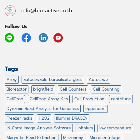
info@bio-active.co.th
Follow Us
Tags
Array
autoclavable borosilicate glass
Autoclave
Bioreactor
brightfield
Cell Counters
Cell Counting
CellDrop
CellDrop Assay Kits
Cell Production
centrifuge
Dynamic Read Analysis for Genomics
eppendorf
Freezer racks
H2O2
Illumina DRAGEN
IN Carta Image Analysis Software
Infinium
low-temperature
Magnetic Bead Extraction
Microarray
Microcentrifuge