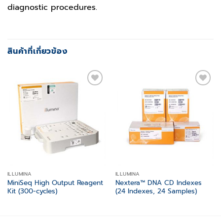
diagnostic procedures.
สินค้าที่เกี่ยวข้อง
Add to
Add to
wishlist
wishlist
ILLUMINA
ILLUMINA
MiniSeq High Output Reagent
Nextera™ DNA CD Indexes
Kit (300-cycles)
(24 Indexes, 24 Samples)