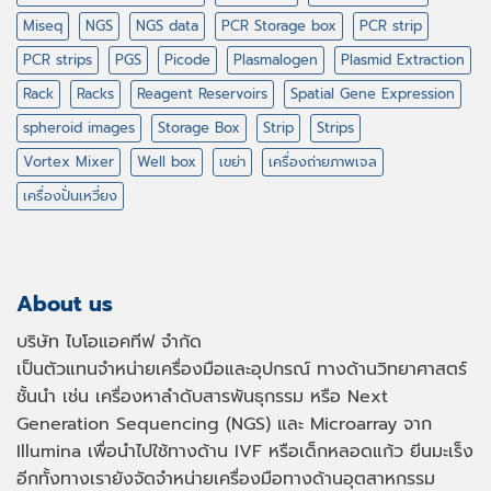
Miseq
NGS
NGS data
PCR Storage box
PCR strip
PCR strips
PGS
Picode
Plasmalogen
Plasmid Extraction
Rack
Racks
Reagent Reservoirs
Spatial Gene Expression
spheroid images
Storage Box
Strip
Strips
Vortex Mixer
Well box
เขย่า
เครื่องถ่ายภาพเจล
เครื่องปั่นเหวี่ยง
About us
บริษัท ไบโอแอคทีฟ จำกัด
เป็นตัวแทนจำหน่ายเครื่องมือและอุปกรณ์ ทางด้านวิทยาศาสตร์
ชั้นนำ เช่น เครื่องหาลำดับสารพันธุกรรม หรือ
Next
Generation Sequencing (NGS)
และ
Microarray
จาก
Illumina เพื่อนำไปใช้ทางด้าน
IVF
หรือเด็กหลอดแก้ว ยีนมะเร็ง
อีกทั้งทางเรายังจัดจำหน่ายเครื่องมือทางด้านอุตสาหกรรม