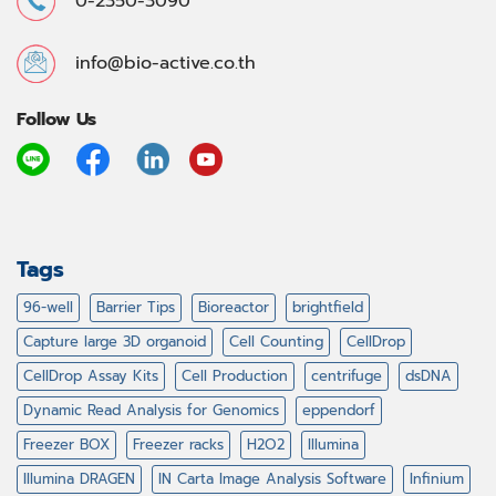
0-2350-3090
info@bio-active.co.th
Follow Us
Tags
96-well
Barrier Tips
Bioreactor
brightfield
Capture large 3D organoid
Cell Counting
CellDrop
CellDrop Assay Kits
Cell Production
centrifuge
dsDNA
Dynamic Read Analysis for Genomics
eppendorf
Freezer BOX
Freezer racks
H2O2
Illumina
Illumina DRAGEN
IN Carta Image Analysis Software
Infinium