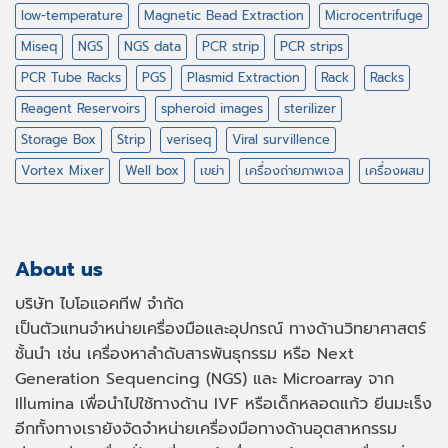
low-temperature
Magnetic Bead Extraction
Microcentrifuge
Miseq
NGS
NGS data
PCR strip
PCR strips
PCR Tube Racks
PGS
Plasmid Extraction
Rack
Racks
Reagent Reservoirs
spheroid images
sterilizer
Storage Box
Strip
veriseq
Viral survillence
Vortex Mixer
Well box
เขย่า
เครื่องถ่ายภาพเจล
เครื่องผสม
About us
บริษัท ไบโอแอคทีฟ จำกัด
เป็นตัวแทนจำหน่ายเครื่องมือและอุปกรณ์ ทางด้านวิทยาศาสตร์
ชั้นนำ เช่น เครื่องหาลำดับสารพันธุกรรม หรือ
Next
Generation Sequencing (NGS)
และ
Microarray
จาก
Illumina เพื่อนำไปใช้ทางด้าน
IVF
หรือเด็กหลอดแก้ว ยีนมะเร็ง
อีกทั้งทางเรายังจัดจำหน่ายเครื่องมือทางด้านอุตสาหกรรม