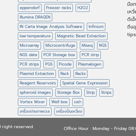
มือท
eppendorf
Freezer racks
H2O2
เหวี
Illumina DRAGEN
ดีเอ
ถึงอ
IN Carta Image Analysis Software
Infinium
tips
low-temperature
Magnetic Bead Extraction
Microarray
Microcentrifuge
Miseq
NGS
NGS data
PCR Storage box
PCR strip
PCR strips
PGS
Picode
Plasmalogen
Plasmid Extraction
Rack
Racks
Reagent Reservoirs
Spatial Gene Expression
spheroid images
Storage Box
Strip
Strips
Vortex Mixer
Well box
เขย่า
เครื่องถ่ายภาพเจล
เครื่องปั่นเหวี่ยง
 right reserved.
Office Hour : Monday - Friday 0