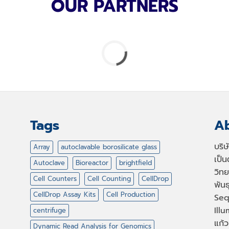
OUR PARTNERS
Tags
Ab
บริ
Array
autoclavable borosilicate glass
เป็
Autoclave
Bioreactor
brightfield
วิทย
Cell Counters
Cell Counting
CellDrop
พัน
CellDrop Assay Kits
Cell Production
Seq
Illu
centrifuge
แก้ว
Dynamic Read Analysis for Genomics