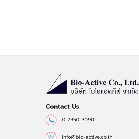
Contact Us
0-2350-3090
info@bio-active.co.th