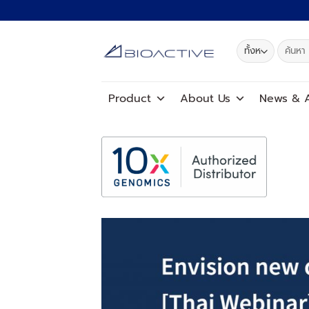
ข้าม
ไป
ยัง
ค้นหา:
เนื้อหา
Product
About Us
News
&
A