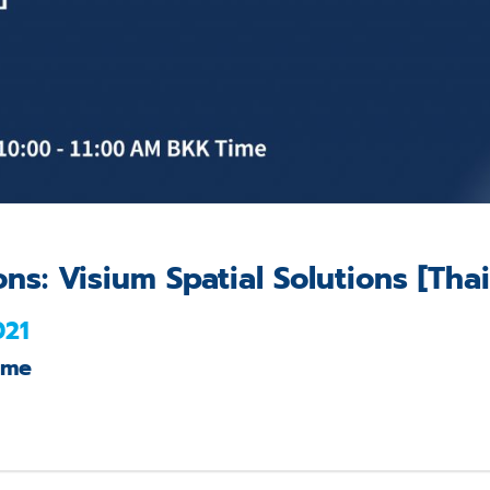
ns: Visium Spatial Solutions [Tha
021
ime