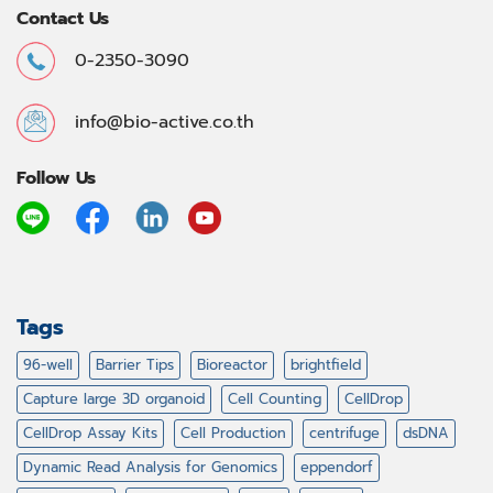
Contact Us
0-2350-3090
info@bio-active.co.th
Follow Us
Tags
96-well
Barrier Tips
Bioreactor
brightfield
Capture large 3D organoid
Cell Counting
CellDrop
CellDrop Assay Kits
Cell Production
centrifuge
dsDNA
Dynamic Read Analysis for Genomics
eppendorf