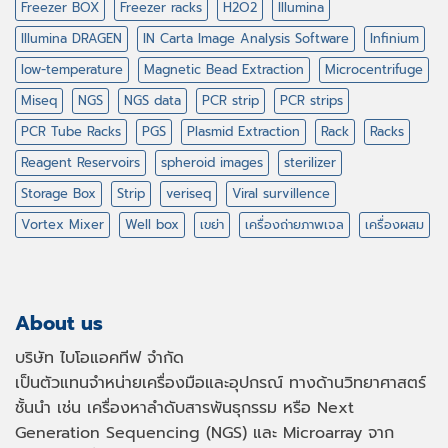
Freezer BOX
Freezer racks
H2O2
Illumina
Illumina DRAGEN
IN Carta Image Analysis Software
Infinium
low-temperature
Magnetic Bead Extraction
Microcentrifuge
Miseq
NGS
NGS data
PCR strip
PCR strips
PCR Tube Racks
PGS
Plasmid Extraction
Rack
Racks
Reagent Reservoirs
spheroid images
sterilizer
Storage Box
Strip
veriseq
Viral survillence
Vortex Mixer
Well box
เขย่า
เครื่องถ่ายภาพเจล
เครื่องผสม
About us
บริษัท ไบโอแอคทีฟ จำกัด
เป็นตัวแทนจำหน่ายเครื่องมือและอุปกรณ์ ทางด้านวิทยาศาสตร์
ชั้นนำ เช่น เครื่องหาลำดับสารพันธุกรรม หรือ
Next
Generation Sequencing (NGS)
และ
Microarray
จาก