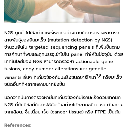
NGS ถูกนำไปใช้อย่างแพร่หลายอย่างมากในการตรวจหาการก
ลายพันธุ์ของยีนมะเร็ง (mutation detection by NGS)
จำนวนยีนใน targeted sequencing panels ก็เพิ่มขึ้นตาม
การศึกษาที่พบและถูกบรรจุเข้าไปใน panel ทำให้ในปัจจุบัน ด้วย
เทคโนโลยีของ NGS สามารถตรวจหา actionable gene
fusions, copy number alterations และ genetic
7,8
variants อื่นๆ ที่เกี่ยวข้องกับมะเร็งชนิดซาร์โคมา
หรือมะเร็ง
ชนิดอื่นๆที่หลากหลายมากยิ่งขึ้น
นอกจากนั้นการตรวจหายีนที่เกี่ยวข้องกับโรคมะเร็งด้วยเทคนิค
NGS นี้ยังมีข้อดีในการใช้กับตัวอย่างได้หลายชนิด เช่น ตัวอย่าง
จากเลือด, ชิ้นเนื้อมะเร็ง (cancer tissue) หรือ FFPE เป็นต้น
References: