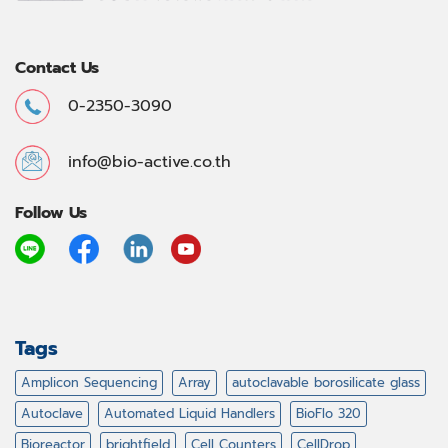
Contact Us
0-2350-3090
info@bio-active.co.th
Follow Us
Tags
Amplicon Sequencing
Array
autoclavable borosilicate glass
Autoclave
Automated Liquid Handlers
BioFlo 320
Bioreactor
brightfield
Cell Counters
CellDrop