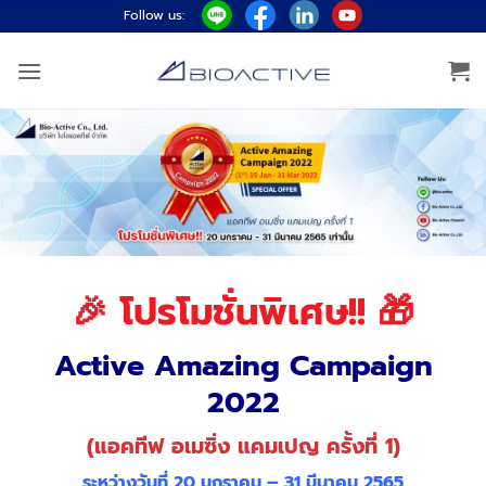
ข้าม
Follow us:
ไป
ยัง
เนื้อหา
🎉
โปรโมชั่นพิเศษ!! 🎁
Active Amazing Campaign
2022
(แอคทีฟ อเมซิ่ง แคมเปญ ครั้งที่ 1)
ระหว่างวันที่ 20 มกราคม – 31 มีนาคม 2565