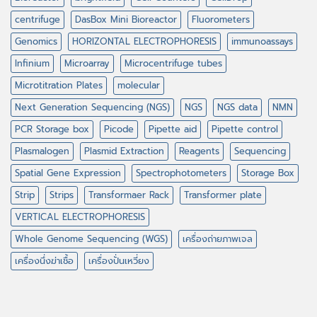
centrifuge
DasBox Mini Bioreactor
Fluorometers
Genomics
HORIZONTAL ELECTROPHORESIS
immunoassays
Infinium
Microarray
Microcentrifuge tubes
Microtitration Plates
molecular
Next Generation Sequencing (NGS)
NGS
NGS data
NMN
PCR Storage box
Picode
Pipette aid
Pipette control
Plasmalogen
Plasmid Extraction
Reagents
Sequencing
Spatial Gene Expression
Spectrophotometers
Storage Box
Strip
Strips
Transformaer Rack
Transformer plate
VERTICAL ELECTROPHORESIS
Whole Genome Sequencing (WGS)
เครื่องถ่ายภาพเจล
เครื่องนึ่งฆ่าเชื้อ
เครื่องปั่นเหวี่ยง