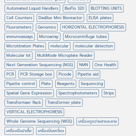
Automated Liquid Handlers
BioFlo 320
BLOTTING UNITS
Cell Counters
DasBox Mini Bioreactor
ELISA plates
Fluorometers
Genomics
HORIZONTAL ELECTROPHORESIS
immunoassays
Microarray
Microcentrifuge tubes
Microtitration Plates
molecular
molecular detection
Molecular kit
MultiMode Microplate Reader
Next Generation Sequencing (NGS)
NMN
One Health
PCR
PCR Storage box
Picode
Pipette aid
Pipette control
Plate
Reagents
Sequencing
Spatial Gene Expression
Spectrophotometers
Strips
Transformaer Rack
Transformer plate
VERTICAL ELECTROPHORESIS
Whole Genome Sequencing (WGS)
เครื่องดูดจ่ายสารละลาย
เครื่องนึ่งฆ่าเชื้อ
เครื่องปั่นเหวี่ยง