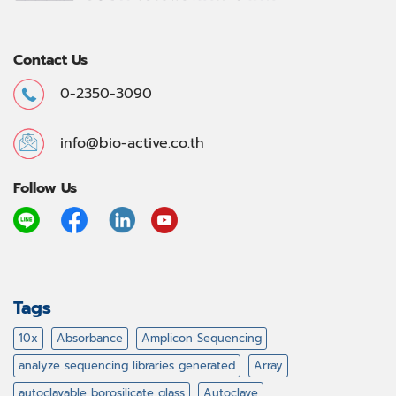
Contact Us
0-2350-3090
info@bio-active.co.th
Follow Us
Tags
10x
Absorbance
Amplicon Sequencing
analyze sequencing libraries generated
Array
autoclavable borosilicate glass
Autoclave