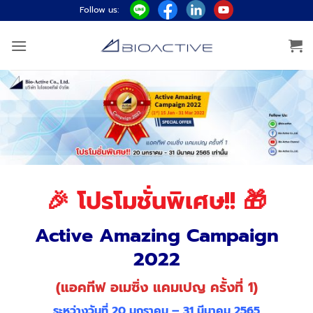
ข้าม
Follow us:
ไป
ยัง
เนื้อหา
🎉
โปรโมชั่นพิเศษ!! 🎁
Active Amazing Campaign
2022
(แอคทีฟ อเมซิ่ง แคมเปญ ครั้งที่ 1)
ระหว่างวันที่ 20 มกราคม – 31 มีนาคม 2565