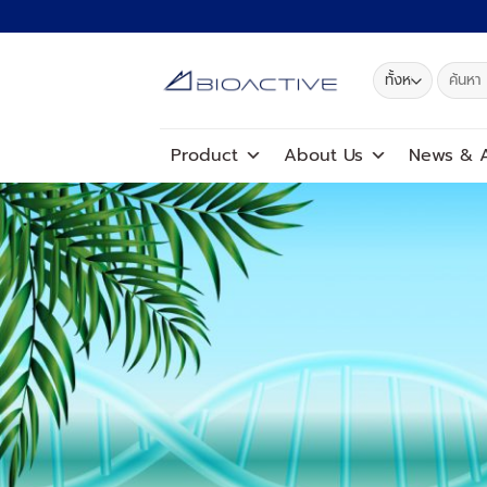
ข้าม
ไป
ยัง
ค้นหา:
เนื้อหา
Product
About Us
News
&
A